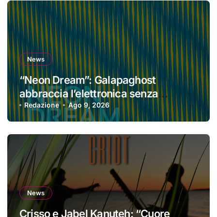
News
“Neon Dream”: Galapaghost
abbraccia l’elettronica senza
perdere la propria identità
Redazione
Ago 9, 2026
News
Crisso e Jabel Kanuteh: “Cuore