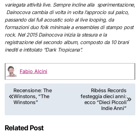
variegata attività live. Sempre incline alla sperimentazione,
Dainocova cambia di volta in volta l’approcio sul palco,
passando dal full acoustic solo
al live looping, da
formazioni duo folk minimale a ensembles di stampo post
rock.
Nel 2015 Dainocova inizia la stesura e la
registrazione del secondo album, composto da 10 brani
inediti e intitolato “Dark Tropicana”.
Fabio Alcini
Navigazione
Recensione: The
Ribéss Records
Winstons, “The
festeggia dieci anni:
articoli
Winstons”
ecco “Dieci Piccoli
Indie Anni”
Related Post