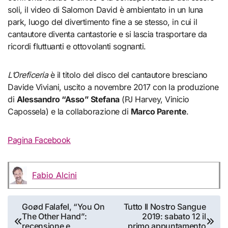
soli, il video di Salomon David è ambientato in un luna
park, luogo del divertimento fine a se stesso, in cui il
cantautore diventa cantastorie e si lascia trasportare da
ricordi fluttuanti e ottovolanti sognanti.
L’Oreficeria
è il titolo del disco del cantautore bresciano
Davide Viviani, uscito a novembre 2017 con la produzione
di
Alessandro “Asso” Stefana
(PJ Harvey, Vinicio
Capossela) e la collaborazione di
Marco Parente
.
Pagina Facebook
Fabio Alcini
Navigazione
Goød Falafel, “You On
Tutto Il Nostro Sangue
The Other Hand”:
2019: sabato 12 il
articoli
recensione e
primo appuntamento