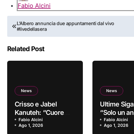
Fabio Alcini
Navigazione
L’Albero annuncia due appuntamenti dal vivo
#livedellasera
articoli
Related Post
News
News
Crisso e Jabel
Ultime Siga
Kanuteh: “Cuore
“Solo un ann
Griot” è il nuovo
Fabio Alcini
singolo d’e
Fabio Alcini
Ago 1, 2026
Ago 1, 2026
video