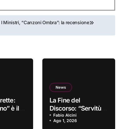
I Ministri, “Canzoni Ombra”: la recensione
News
rette:
La Fine del
o” è il
Discorso: “Servitù
sordio
volontaria” è il
Fabio Alcini
Ago 1, 2026
primo singolo