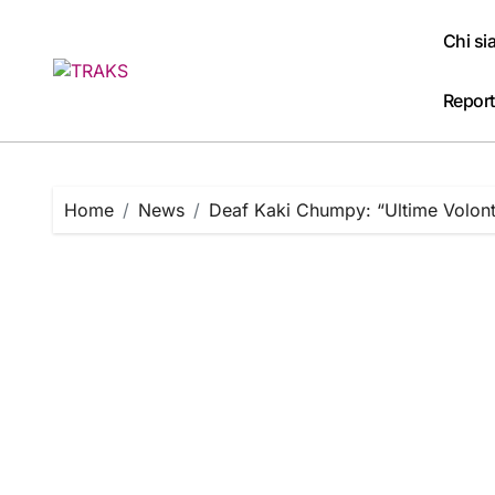
Skip
to
Chi s
content
Report
Home
News
Deaf Kaki Chumpy: “Ultime Volontà