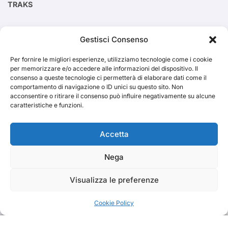
TRAKS
Cerca
Gestisci Consenso
Per fornire le migliori esperienze, utilizziamo tecnologie come i cookie
Cerca
per memorizzare e/o accedere alle informazioni del dispositivo. Il
consenso a queste tecnologie ci permetterà di elaborare dati come il
comportamento di navigazione o ID unici su questo sito. Non
acconsentire o ritirare il consenso può influire negativamente su alcune
caratteristiche e funzioni.
TRAKS
Accetta
Nega
Dal 2014 musica indipendente ed emergente
Visualizza le preferenze
Cookie Policy