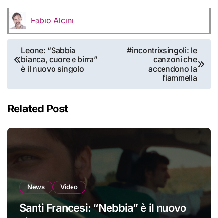
Fabio Alcini
Navigazione
Leone: “Sabbia
#incontrixsingoli: le
bianca, cuore e birra”
canzoni che
articoli
è il nuovo singolo
accendono la
fiammella
Related Post
News
Video
Santi Francesi: “Nebbia” è il nuovo