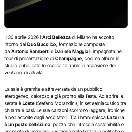
Il 30 aprile 2026 l’
Arci Bellezza
di Milano ha accolto il
ritorno del
Duo Bucolico
, formazione composta
da
Antonio Ramberti
e
Daniele Maggioli
, impegnata nel
tour di presentazione di
Champagne
, decimo album in
studio pubblicato lo scorso 10 aprile in occasione dei
vent’anni di attività.
La sala è gremita e attraversata da un pubblico
eterogeneo, caloroso e già pronto alla festa. Ad aprire la
serata è
Loste
(Stefano Morandini), in set semiacustico tra
chitarra e basi. Le sue canzoni scorrono leggere, ironiche
e ben accolte dagli ascoltatori. Tra i brani spicca
La terra
è un posto bellissimo
, pezzo che intreccia sostenibilità e
necessità di prendere posizione nelle battaglie politiche e