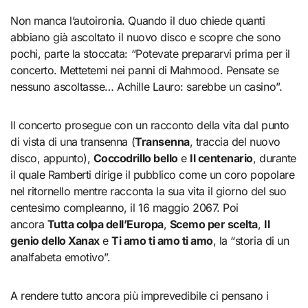
Non manca l’autoironia. Quando il duo chiede quanti
abbiano già ascoltato il nuovo disco e scopre che sono
pochi, parte la stoccata: “Potevate prepararvi prima per il
concerto. Mettetemi nei panni di Mahmood. Pensate se
nessuno ascoltasse… Achille Lauro: sarebbe un casino”.
Il concerto prosegue con un racconto della vita dal punto
di vista di una transenna (
Transenna
, traccia del nuovo
disco, appunto),
Coccodrillo bello
e
Il centenario
, durante
il quale Ramberti dirige il pubblico come un coro popolare
nel ritornello mentre racconta la sua vita il giorno del suo
centesimo compleanno, il 16 maggio 2067. Poi
ancora
Tutta colpa dell’Europa
,
Scemo per scelta
,
Il
genio dello Xanax
e
Ti amo ti amo ti amo
, la “storia di un
analfabeta emotivo”.
A rendere tutto ancora più imprevedibile ci pensano i