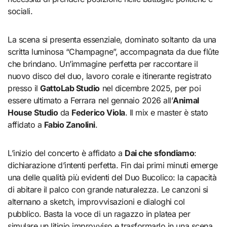
sociali.
La scena si presenta essenziale, dominato soltanto da una
scritta luminosa “Champagne”, accompagnata da due flûte
che brindano. Un’immagine perfetta per raccontare il
nuovo disco del duo, lavoro corale e itinerante registrato
presso il
GattoLab Studio
nel dicembre 2025, per poi
essere ultimato a Ferrara nel gennaio 2026 all’
Animal
House Studio
da
Federico Viola
. Il mix e master è stato
affidato a
Fabio Zanolini
.
L’inizio del concerto è affidato a
Dai che sfondiamo
:
dichiarazione d’intenti perfetta. Fin dai primi minuti emerge
una delle qualità più evidenti del Duo Bucolico: la capacità
di abitare il palco con grande naturalezza. Le canzoni si
alternano a sketch, improvvisazioni e dialoghi col
pubblico. Basta la voce di un ragazzo in platea per
simulare un litigio improvviso e trasformarlo in una scena