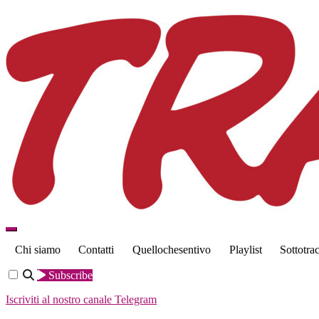
Skip
to
content
TRAKS
Dal 2014 musica indipendente ed emergente
Chi siamo
Contatti
Quellochesentivo
Playlist
Sottotra
Subscribe
Iscriviti al nostro canale Telegram