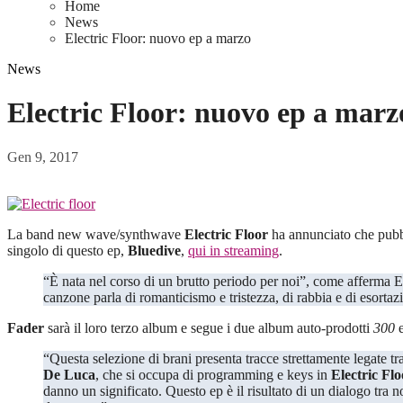
Home
News
Electric Floor: nuovo ep a marzo
News
Electric Floor: nuovo ep a marz
Gen 9, 2017
La band
new wave/synthwave
Electric Floor
ha annunciato che pubb
singolo di questo ep,
Bluedive
,
qui in streaming
.
“È nata nel corso di un brutto periodo per noi”, come afferma Emanuele Chiarelli. “Inizialmente erano tante idee confuse e disordinate, ma a poco a poco gli abbiamo dato una forma”. “Il testo della
canzone parla di romanticismo e tristezza, di rabbia e di esorta
Fader
sarà il loro terzo album e segue i due album auto-prodotti
300
“Questa selezione di brani presenta tracce strettamente lega
De Luca
, che si occupa di programming e keys in
Electric Flo
danno un significato. Questo ep è il risultato di un dialogo tra