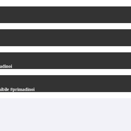
adinoi
nibile #primadinoi