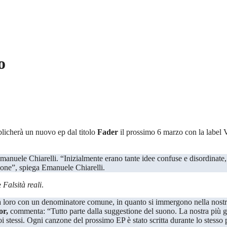
o
licherà un nuovo ep dal titolo
Fader
il prossimo 6 marzo con la label
V
zione”, spiega Emanuele Chiarelli.
e
Falsità reali
.
te tra loro con un denominatore comune, in quanto si immergono nella nos
or
,
commenta: “Tutto parte dalla suggestione del suono. La nostra più g
 noi stessi. Ogni canzone del prossimo EP è stato scritta durante lo ste