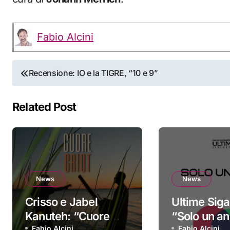
Fabio Alcini
Navigazione
Recensione: IO e la TIGRE, “10 e 9”
articoli
Related Post
News
News
Crisso e Jabel
Ultime Siga
Kanuteh: “Cuore
“Solo un ann
Fabio Alcini
Fabio Alcini