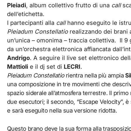
Pleiadi
, album collettivo frutto di una
call
sca
dell’etichetta.
I partecipanti alla
call
hanno eseguito le istru
Pleiadum
Constellatio
realizzando dei brani 
un’unica – omonima – traccia collettiva. Il 9 
da un’orchestra elettronica affiancata dall’i
Andrigo
. A seguire il live set elettronico d
Mattioli
e il dj set di
LECRI
.
Pleiadum Constellatio
rientra nella più ampia
Si
una composizione in tre movimenti che descrive 
spazio siderale all’atmosfera terrestre. Il prim
due esecutori; il secondo, “Escape Velocity”, 
e sarà eseguito nella sua versione ridotta.
Questo brano deve la sua forma alla trasposizi