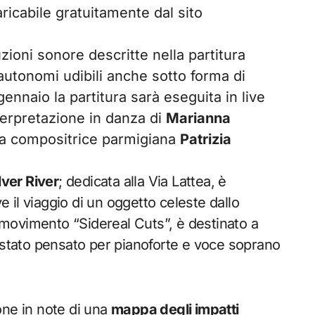
ricabile gratuitamente dal sito
zioni sonore descritte nella partitura
autonomi udibili anche sotto forma di
gennaio la partitura sarà eseguita in live
nterpretazione in danza di
Marianna
ella compositrice parmigiana
Patrizia
lver River
; dedicata alla Via Lattea, è
il viaggio di un oggetto celeste dallo
o movimento “Sidereal Cuts”, è destinato a
è stato pensato per pianoforte e voce soprano
one in note di una
mappa degli impatti