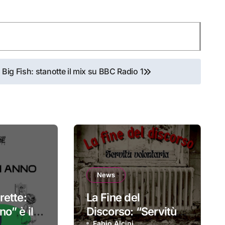
Big Fish: stanotte il mix su BBC Radio 1
News
rette:
La Fine del
o” è il
Discorso: “Servitù
Fabio Alcini