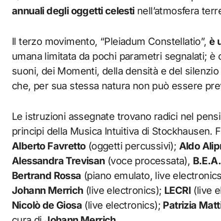
annuali degli oggetti celesti
nell’atmosfera terr
Il terzo movimento, “Pleiadum Constellatio”,
è 
umana limitata da pochi parametri segnalati; è 
suoni, dei Momenti, della densità e del silenzio
che, per sua stessa natura non può essere previ
Le istruzioni assegnate trovano radici nel pensi
principi della Musica Intuitiva di Stockhausen. 
Alberto Favretto
(oggetti percussivi);
Aldo Alip
Alessandra Trevisan
(voce processata),
B.E.A
Bertrand Rossa
(piano emulato, live electronic
Johann Merrich
(live electronics);
LECRI
(live e
Nicolò de Giosa
(live electronics);
Patrizia Matti
cura di
Johann Merrich
.