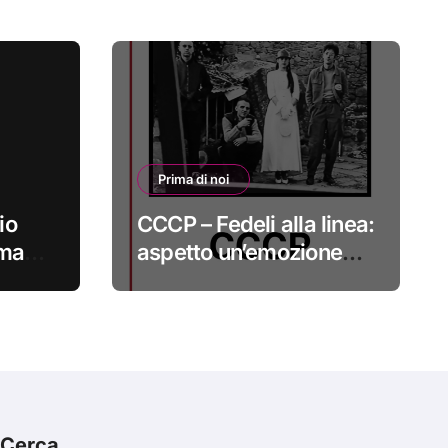
Prima di noi
io
CCCP – Fedeli alla linea:
 ma
aspetto un’emozione
sempre più indefinibile
#primadinoi
Cerca