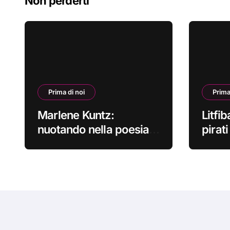
Non perderti
Prima di noi
Prima
Marlene Kuntz:
Litfib
nuotando nella poesia
pirat
#primadinoi