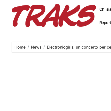
Skip
to
Chi s
content
Report
Home
News
Electronicgirls: un concerto per ce