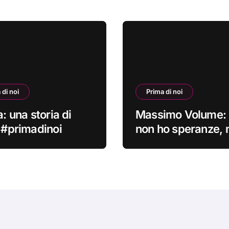
 di noi
Prima di noi
a: una storia di
Massimo Volume: 
i #primadinoi
non ho speranze,
credo nella cura
#primadinoi