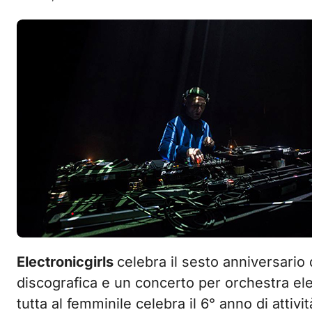
Electronicgirls
celebra il sesto anniversario 
discografica e un concerto per orchestra elet
tutta al femminile celebra il 6° anno di attiv