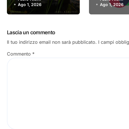
Griot” è il nuovo
singolo d’e
Ago 1, 2026
Ago 1, 2026
video
Lascia un commento
Il tuo indirizzo email non sarà pubblicato.
I campi obbli
Commento
*