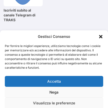
Iscriviti subito al
canale Telegram di
TRAKS
Cerca
Gestisci Consenso
Per fornire le migliori esperienze, utilizziamo tecnologie come i cookie
Cerca
per memorizzare e/o accedere alle informazioni del dispositivo. Il
consenso a queste tecnologie ci permetterà di elaborare dati come il
comportamento di navigazione o ID unici su questo sito. Non
acconsentire o ritirare il consenso può influire negativamente su alcune
caratteristiche e funzioni.
TRAKS
Accetta
Nega
Dal 2014 musica indipendente ed emergente
Visualizza le preferenze