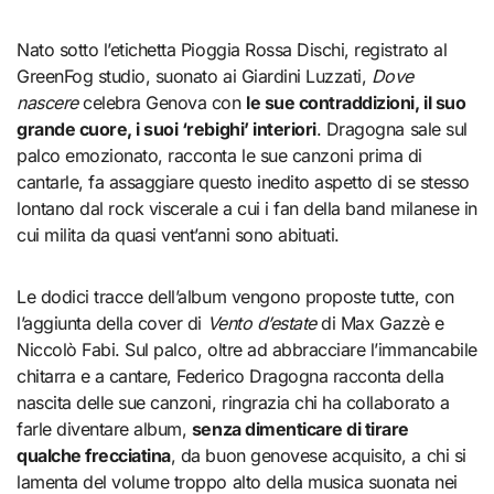
Nato sotto l’etichetta Pioggia Rossa Dischi, registrato al
GreenFog studio, suonato ai Giardini Luzzati,
Dove
nascere
celebra Genova con
le sue contraddizioni, il suo
grande cuore, i suoi ‘rebighi’ interiori
. Dragogna sale sul
palco emozionato, racconta le sue canzoni prima di
cantarle, fa assaggiare questo inedito aspetto di se stesso
lontano dal rock viscerale a cui i fan della band milanese in
cui milita da quasi vent’anni sono abituati.
Le dodici tracce dell’album vengono proposte tutte, con
l’aggiunta della cover di
Vento d’estate
di Max Gazzè e
Niccolò Fabi. Sul palco, oltre ad abbracciare l’immancabile
chitarra e a cantare, Federico Dragogna racconta della
nascita delle sue canzoni, ringrazia chi ha collaborato a
farle diventare album,
senza dimenticare di tirare
qualche frecciatina
, da buon genovese acquisito, a chi si
lamenta del volume troppo alto della musica suonata nei