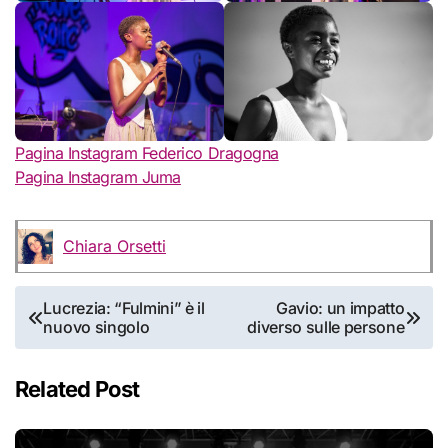
Pagina Instagram Federico Dragogna
Pagina Instagram Juma
Chiara Orsetti
Navigazione
Lucrezia: “Fulmini” è il
Gavio: un impatto
nuovo singolo
diverso sulle persone
articoli
Related Post