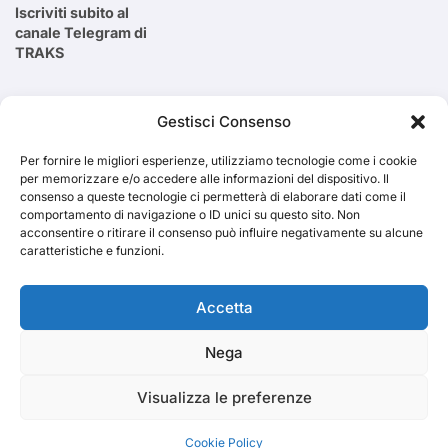
Iscriviti subito al
canale Telegram di
TRAKS
Cerca
Gestisci Consenso
Per fornire le migliori esperienze, utilizziamo tecnologie come i cookie
Cerca
per memorizzare e/o accedere alle informazioni del dispositivo. Il
consenso a queste tecnologie ci permetterà di elaborare dati come il
comportamento di navigazione o ID unici su questo sito. Non
acconsentire o ritirare il consenso può influire negativamente su alcune
caratteristiche e funzioni.
TRAKS
Accetta
Nega
Dal 2014 musica indipendente ed emergente
Visualizza le preferenze
Cookie Policy