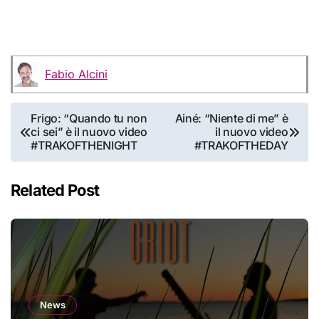
Fabio Alcini
Navigazione
Frigo: “Quando tu non
Ainé: “Niente di me” è
ci sei” è il nuovo video
il nuovo video
articoli
#TRAKOFTHENIGHT
#TRAKOFTHEDAY
Related Post
News