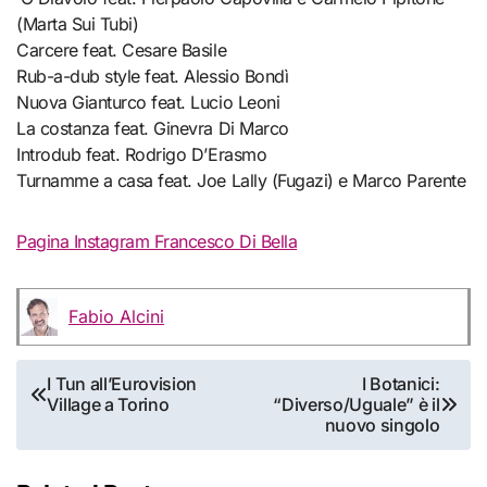
(Marta Sui Tubi)
Carcere feat. Cesare Basile
Rub-a-dub style feat. Alessio Bondì
Nuova Gianturco feat. Lucio Leoni
La costanza feat. Ginevra Di Marco
Introdub feat. Rodrigo D’Erasmo
Turnamme a casa feat. Joe Lally (Fugazi) e Marco Parente
Pagina Instagram Francesco Di Bella
Fabio Alcini
Navigazione
I Tun all’Eurovision
I Botanici:
Village a Torino
“Diverso/Uguale” è il
articoli
nuovo singolo