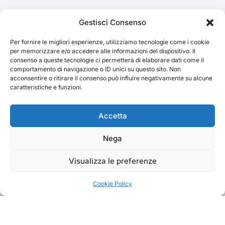
Cerca
Gestisci Consenso
Per fornire le migliori esperienze, utilizziamo tecnologie come i cookie
Cerca
per memorizzare e/o accedere alle informazioni del dispositivo. Il
consenso a queste tecnologie ci permetterà di elaborare dati come il
comportamento di navigazione o ID unici su questo sito. Non
acconsentire o ritirare il consenso può influire negativamente su alcune
caratteristiche e funzioni.
TRAKS
Accetta
Nega
Dal 2014 musica indipendente ed emergente
Visualizza le preferenze
Cookie Policy
Copyright TRAKS © All rights reserved
|
BlogData
by