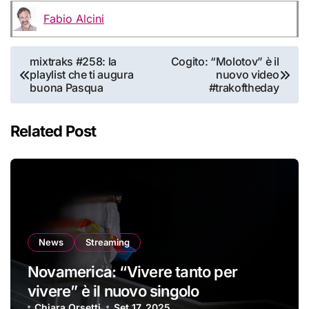
Fabio Alcini
Navigazione
mixtraks #258: la
Cogito: “Molotov” è il
playlist che ti augura
nuovo video
articoli
buona Pasqua
#trakoftheday
Related Post
News
Streaming
Novamerica: “Vivere tanto per
vivere” è il nuovo singolo
Chiara Orsetti
Set 17, 2025