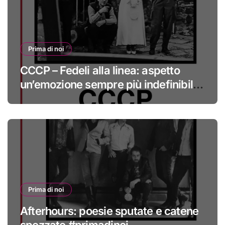
Prima di noi
CCCP – Fedeli alla linea: aspetto
un’emozione sempre più indefinibile
#primadinoi
Prima di noi
Afterhours: poesie sputate e catene
spezzate #primadinoi