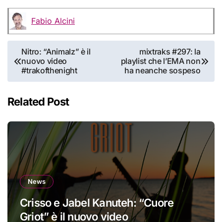
Fabio Alcini
Navigazione
Nitro: “Animalz” è il
mixtraks #297: la
nuovo video
playlist che l’EMA non
articoli
#trakofthenight
ha neanche sospeso
Related Post
News
Crisso e Jabel Kanuteh: “Cuore
Griot” è il nuovo video