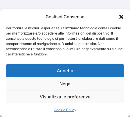
Cerca
Gestisci Consenso
Per fornire le migliori esperienze, utilizziamo tecnologie come i cookie
Cerca
per memorizzare e/o accedere alle informazioni del dispositivo. Il
consenso a queste tecnologie ci permetterà di elaborare dati come il
comportamento di navigazione o ID unici su questo sito. Non
acconsentire o ritirare il consenso può influire negativamente su alcune
caratteristiche e funzioni.
TRAKS
Accetta
Nega
Dal 2014 musica indipendente ed emergente
Visualizza le preferenze
Cookie Policy
Copyright TRAKS © All rights reserved
|
BlogData
by