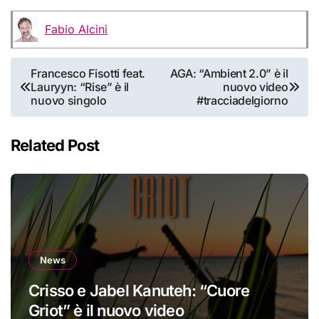
Fabio Alcini
Navigazione
Francesco Fisotti feat.
AGA: “Ambient 2.0” è il
Lauryyn: “Rise” è il
nuovo video
articoli
nuovo singolo
#tracciadelgiorno
Related Post
News
Crisso e Jabel Kanuteh: “Cuore
Griot” è il nuovo video