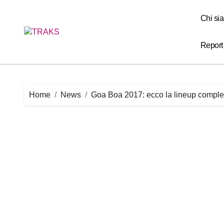
Skip
to
Chi si
content
Report
Home
News
Goa Boa 2017: ecco la lineup comple