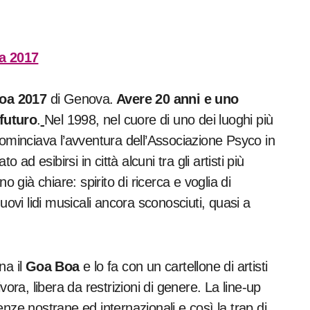
oa 2017
di Genova.
Avere 20 anni e uno
futuro
.
Nel 1998, nel cuore di uno dei luoghi più
cominciava l’avventura dell’Associazione Psyco in
 ad esibirsi in città alcuni tra gli artisti più
o già chiare: spirito di ricerca e voglia di
uovi lidi musicali ancora sconosciuti, quasi a
na il
Goa Boa
e lo fa con un cartellone di artisti
ora, libera da restrizioni di genere. La line-up
nze nostrane ed internazionali e così la trap di