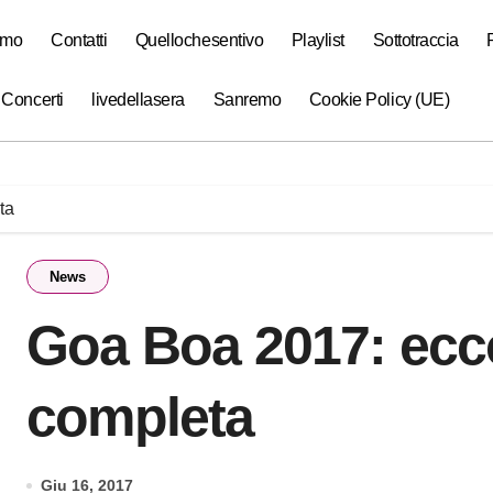
amo
Contatti
Quellochesentivo
Playlist
Sottotraccia
 Concerti
livedellasera
Sanremo
Cookie Policy (UE)
ta
News
Goa Boa 2017: ecco
completa
Giu 16, 2017