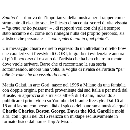
Sambo
è la riprova dell’importanza della musica per il rapper come
strumento di riscatto sociale: il testo ci racconta scorci di vita vissuta
– “
quante ne ho passate
” – , di rapporti veri con chi gli è sempre
stato accanto e di come non rinneghi nulla del proprio percorso, sia
artistico che personale – “
non sputerò mai in quel piatto
”.
Un messaggio chiaro e diretto espresso da un altrettanto diretto flow
che caratterizza i freestyle di GORI, in grado di evidenziare ancora
di più il percorso di riscatto dell’artista che ha ben chiaro in mente
dove vuole arrivare. Barre che ci raccontano la sua storia
sottolineando, ancora una volta, la voglia di rivalsa dell’artista “
per
tutte le volte che ho vissuto da cani
”.
Mattia Galati, in arte Gori, nasce nel 1996 a Milano da una famiglia
con doppie origini, per metà proveniente dal sud Italia e per metà dal
Brasile. Si approccia alla musica all’età di 14 anni, iniziando a
pubblicare i primi video su Youtube dei brani e freestyle. Dai 16 ai
18 anni lavora con personalità di spicco del panorama musicale quali
Charlie Charles, Boston George, Daves the Kid, Garelli
e molti
altri, con i quali nel 2015 realizza un mixtape esclusivamente in
formato fisico dal nome Trap Advisor.