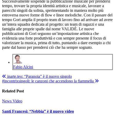
Successivamente sospende la pubblicazione musicale per prendersi
tempo, trovare la propria identità artistica e musicale, lavorare a
parecchi singoli da solista, sperimentando in maniera molto più
estroversa nuove forme di flow e linee melodiche. Con il passare del
tempo Gori amplia il proprio team di lavoro fino ad arrivare ad avere
un’intera squadra dedicata al progetto: un team di ragazzi e una
famiglia alle proprie spalle dal nome VALIDÈ. Le nuove
pubblicazioni di Gori seguono un’impostazione artistica che
evidenzia una forte produttività e con sempre presente il focus di
valorizzare la musica, prima di tutto, puntando a dare esempio a chi
parte dal basso per prendersi ciò che ha sempre sognato.
Fabio Alcini
Navigazione
inarte.teo: “Paranoia” è il nuovo singolo
#incontrixsingoli: le canzoni che accendono la fiammella
articoli
Related Post
News
Video
Santi Francesi: “Nebbia” è il nuovo video