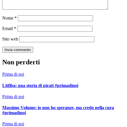
Nome
*
Email
*
Sito web
Non perderti
Prima di noi
Litfiba: una storia di pirati #primadinoi
Prima di noi
Massimo Volume: io non ho speranze, ma credo nella cura
#primadinoi
Prima di noi