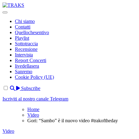
Skip
to
TRAKS
Dal 2014 musica indipendente ed emergente
content
Chi siamo
Contatti
Quellochesentivo
Playlist
Sottotraccia
Recensione
Intervista
Report Concerti
livedellasera
Sanremo
Cookie Policy (UE)
Subscribe
Iscriviti al nostro canale Telegram
Home
Video
Gori: “Sambo” è il nuovo video #trakoftheday
Video