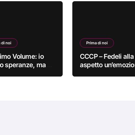
 di noi
Prima di noi
imo Volume: io
CCCP – Fedeli alla 
o speranze, ma
aspetto un’emozi
 nella cura
sempre più indefin
adinoi
#primadinoi