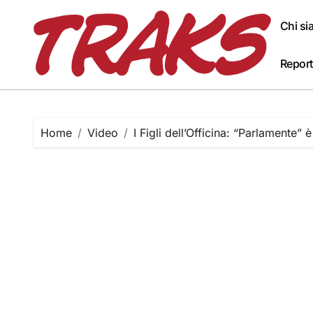
Skip
to
Chi s
content
Report
Home
Video
I Figli dell’Officina: “Parlament