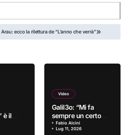
Arau: ecco la rilettura de “L’anno che verrà”
Video
Galil3o: “Mi fa
 è il
sempre un certo
o
effetto” è il nuovo
Fabio Alcini
Lug 11, 2026
video