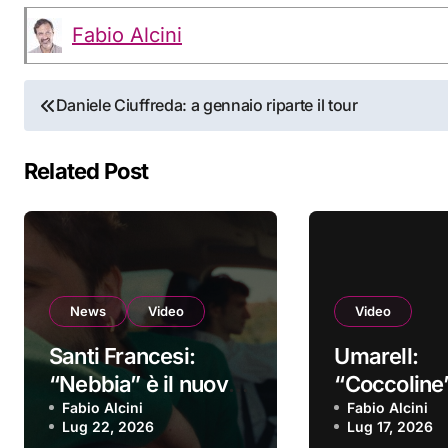
Fabio Alcini
Navigazione
Daniele Ciuffreda: a gennaio riparte il tour
articoli
Related Post
News
Video
Video
Santi Francesi:
Umarell:
“Nebbia” è il nuovo
“Coccoline”
video
Fabio Alcini
nuovo vide
Fabio Alcini
Lug 22, 2026
Lug 17, 2026