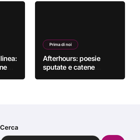
Prima di noi
linea:
Afterhours: poesie
one
sputate e catene
ibile
spezzate #primadinoi
Cerca