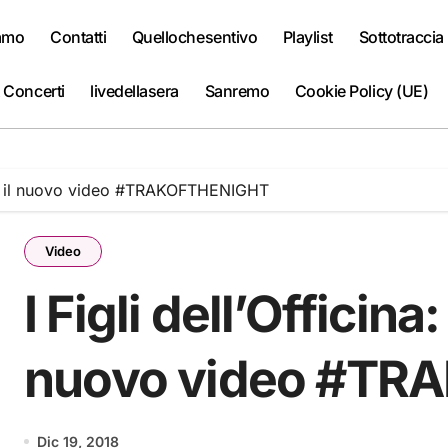
iamo
Contatti
Quellochesentivo
Playlist
Sottotraccia
 Concerti
livedellasera
Sanremo
Cookie Policy (UE)
e” è il nuovo video #TRAKOFTHENIGHT
Video
I Figli dell’Officin
nuovo video #TR
Dic 19, 2018