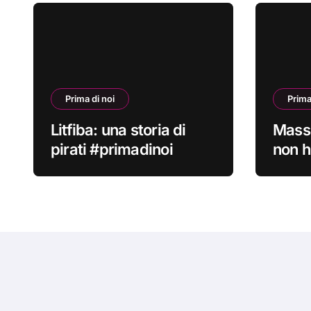
Prima di noi
Prima
Litfiba: una storia di
Mass
pirati #primadinoi
non h
credo
#prim