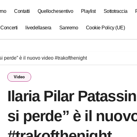
amo
Contatti
Quellochesentivo
Playlist
Sottotraccia
 Concerti
livedellasera
Sanremo
Cookie Policy (UE)
si perde” è il nuovo video #trakofthenight
Video
Ilaria Pilar Patass
si perde” è il nuov
#trakofthenight