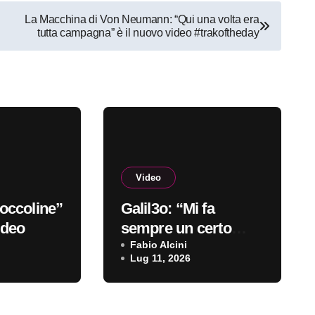
La Macchina di Von Neumann: “Qui una volta era
tutta campagna” è il nuovo video #trakoftheday
Video
occoline”
Galil3o: “Mi fa
ideo
sempre un certo
effetto” è il nuovo
Fabio Alcini
Lug 11, 2026
video