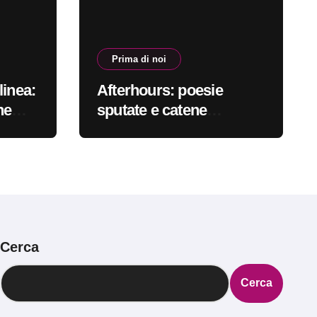
Prima di noi
linea:
Afterhours: poesie
ne
sputate e catene
bile
spezzate #primadinoi
Cerca
Cerca