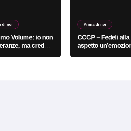
 di noi
Prima di noi
mo Volume: io non
CCCP – Fedeli alla 
eranze, ma credo
aspetto un’emozio
 cura #primadinoi
sempre più indefini
#primadinoi