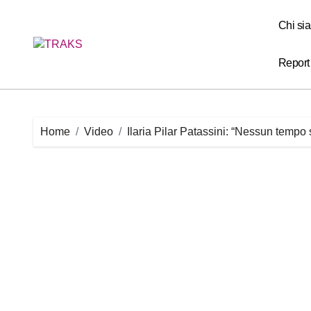
Skip
to
Chi si
content
Report
Home
Video
Ilaria Pilar Patassini: “Nessun tempo 