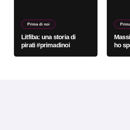
Prima di noi
Prima
Litfiba: una storia di
Massi
pirati #primadinoi
ho sp
nella