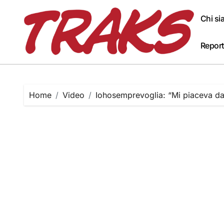
Skip
to
Chi s
content
Report
Home
Video
Iohosemprevoglia: “Mi piaceva da