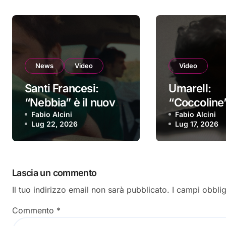
News
Video
Video
Santi Francesi:
Umarell:
“Nebbia” è il nuovo
“Coccoline”
video
Fabio Alcini
nuovo vide
Fabio Alcini
Lug 22, 2026
Lug 17, 2026
Lascia un commento
Il tuo indirizzo email non sarà pubblicato.
I campi obbli
Commento
*