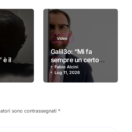
Video
Galil3o: “Mi fa
 è il
sempre un certo
o
effetto” è il nuovo
Fabio Alcini
Lug 11, 2026
video
gatori sono contrassegnati
*