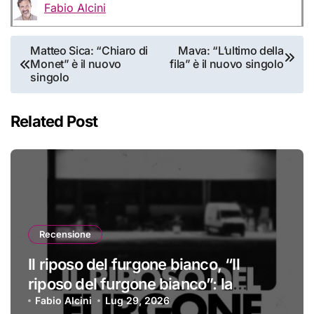
Fabio Alcini
Navigazione
Matteo Sica: “Chiaro di
Mava: “L’ultimo della
Monet” è il nuovo
fila” è il nuovo singolo
articoli
singolo
Related Post
Recensione
Il riposo del furgone bianco, “Il
riposo del furgone bianco”: la
recensione
Fabio Alcini
Lug 29, 2026