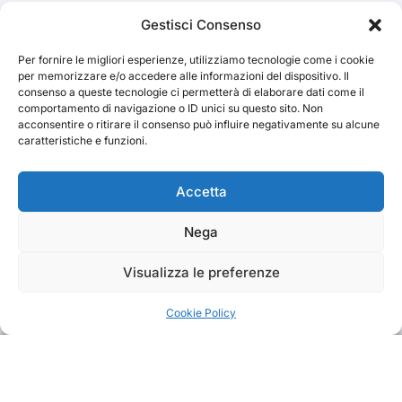
Cerca
Gestisci Consenso
Per fornire le migliori esperienze, utilizziamo tecnologie come i cookie
Cerca
per memorizzare e/o accedere alle informazioni del dispositivo. Il
consenso a queste tecnologie ci permetterà di elaborare dati come il
comportamento di navigazione o ID unici su questo sito. Non
acconsentire o ritirare il consenso può influire negativamente su alcune
caratteristiche e funzioni.
TRAKS
Accetta
Nega
Dal 2014 musica indipendente ed emergente
Visualizza le preferenze
Cookie Policy
Copyright TRAKS © All rights reserved
|
BlogData
by
Themeansar
.