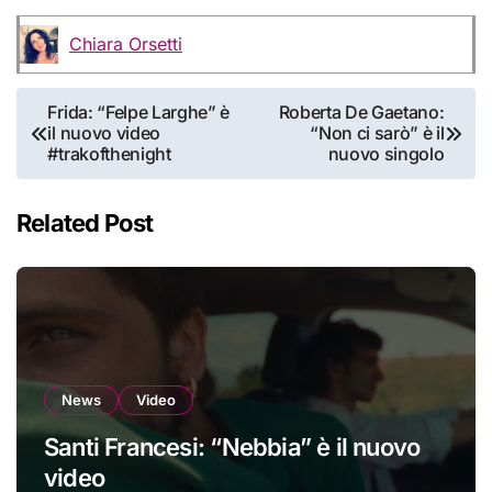
Chiara Orsetti
Navigazione
Frida: “Felpe Larghe” è
Roberta De Gaetano:
il nuovo video
“Non ci sarò” è il
articoli
#trakofthenight
nuovo singolo
Related Post
News
Video
Santi Francesi: “Nebbia” è il nuovo
video