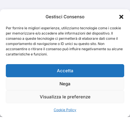
Cerca
Gestisci Consenso
Per fornire le migliori esperienze, utilizziamo tecnologie come i cookie
Cerca
per memorizzare e/o accedere alle informazioni del dispositivo. Il
consenso a queste tecnologie ci permetterà di elaborare dati come il
comportamento di navigazione o ID unici su questo sito. Non
acconsentire o ritirare il consenso può influire negativamente su alcune
caratteristiche e funzioni.
TRAKS
Accetta
Nega
Dal 2014 musica indipendente ed emergente
Visualizza le preferenze
Cookie Policy
Copyright TRAKS © All rights reserved
|
BlogData
by