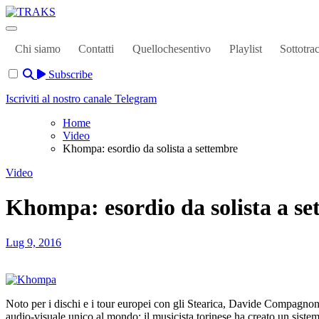
Skip
to
TRAKS
Dal 2014 musica indipendente ed emergente
content
Chi siamo
Contatti
Quellochesentivo
Playlist
Sottotra
Subscribe
Iscriviti al nostro canale Telegram
Home
Video
Khompa: esordio da solista a settembre
Video
Khompa: esordio da solista a se
Lug 9, 2016
Noto per i dischi e i tour europei con gli Stearica, Davide Compagnoni
audio-visuale unico al mondo: il musicista torinese ha creato un sistem