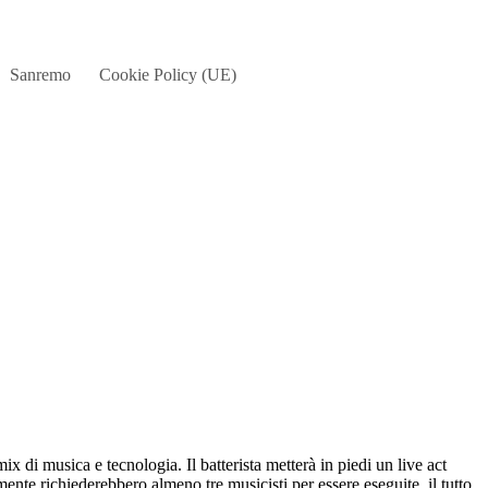
Sanremo
Cookie Policy (UE)
mix di musica e tecnologia. Il batterista metterà in piedi un live act
ente richiederebbero almeno tre musicisti per essere eseguite, il tutto