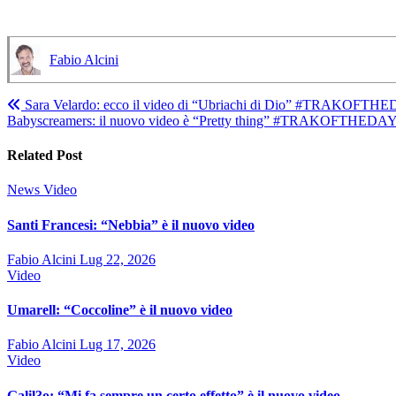
Fabio Alcini
Navigazione
Sara Velardo: ecco il video di “Ubriachi di Dio” #TRAKOFTH
Babyscreamers: il nuovo video è “Pretty thing” #TRAKOFTHEDA
articoli
Related Post
News
Video
Santi Francesi: “Nebbia” è il nuovo video
Fabio Alcini
Lug 22, 2026
Video
Umarell: “Coccoline” è il nuovo video
Fabio Alcini
Lug 17, 2026
Video
Galil3o: “Mi fa sempre un certo effetto” è il nuovo video