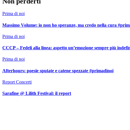
Non perderti
Prima di noi
Massimo Volume: io non ho speranze, ma credo nella cura #prim
Prima di noi
CCCP – Fedeli alla linea: aspetto un’emozione sempre più indefi
Prima di noi
Afterhours: poesie sputate e catene spezzate #primadinoi
Report Concerti
Sarafine @ Lilith Festival: il report