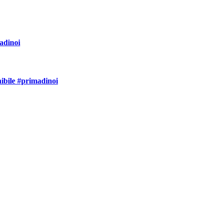
adinoi
nibile #primadinoi