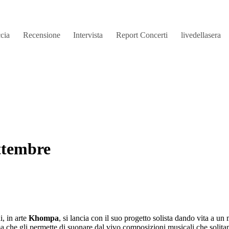
ccia
Recensione
Intervista
Report Concerti
livedellasera
ttembre
, in arte
Khompa
, si lancia con il suo progetto solista dando vita a un 
a che gli permette di suonare dal vivo composizioni musicali che solitam