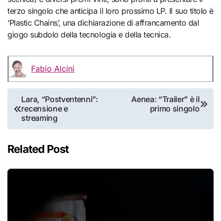
terzo singolo che anticipa il loro prossimo LP. Il suo titolo è
‘Plastic Chains’, una dichiarazione di affrancamento dal
giogo subdolo della tecnologia e della tecnica.
Fabio Alcini
Navigazione
Lara, “Postventenni”:
Aenea: “Trailer” è il
recensione e
primo singolo
articoli
streaming
Related Post