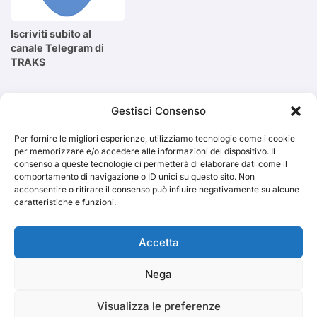
Iscriviti subito al
canale Telegram di
TRAKS
Cerca
Gestisci Consenso
Per fornire le migliori esperienze, utilizziamo tecnologie come i cookie
Cerca
per memorizzare e/o accedere alle informazioni del dispositivo. Il
consenso a queste tecnologie ci permetterà di elaborare dati come il
comportamento di navigazione o ID unici su questo sito. Non
acconsentire o ritirare il consenso può influire negativamente su alcune
caratteristiche e funzioni.
TRAKS
Accetta
Nega
Dal 2014 musica indipendente ed emergente
Visualizza le preferenze