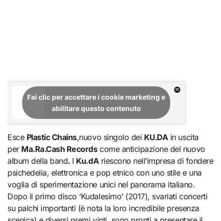
Fai clic per accettare i cookie marketing e
abilitare questo contenuto
Esce
Plastic Chains
,nuovo singolo dei
KU.DA
in uscita
per
Ma.Ra.Cash Records
come anticipazione del nuovo
album della band
.
I
Ku.dA
riescono nell’impresa di fondere
psichedelia, elettronica e pop etnico con uno stile e una
voglia di sperimentazione unici nel panorama italiano.
Dopo il primo disco ‘Kudalesimo’ (2017), svariati concerti
su palchi importanti (è nota la loro incredibile presenza
scenica) e diversi premi vinti, sono pronti a presentare il