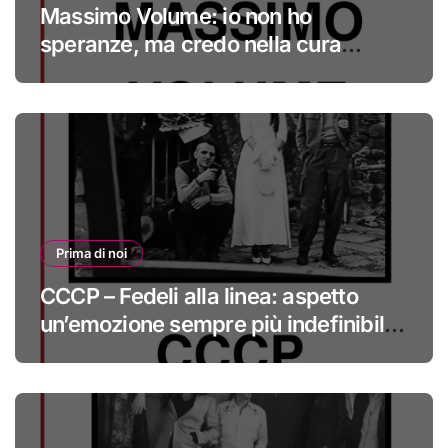
Massimo Volume: io non ho
speranze, ma credo nella cura
#primadinoi
Prima di noi
CCCP – Fedeli alla linea: aspetto
un’emozione sempre più indefinibile
#primadinoi