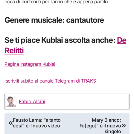
ricca di contenuti per l’anno che è appena partito.
Genere musicale: cantautore
Se ti piace Kublai ascolta anche:
De
Relitti
Pagina Instagram Kublai
Iscriviti subito al canale Telegram di TRAKS
Fabio Alcini
Navigazione
Fausto Lama: “a tanto
Mary Bianco:
così” è il nuovo video
“Fu[ego]” è il nuovo
articoli
singolo