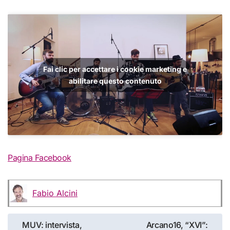
Fai clic per accettare i cookie marketing e
abilitare questo contenuto
Pagina Facebook
Fabio Alcini
Navigazione
MUV: intervista,
Arcano16, “XVI”: