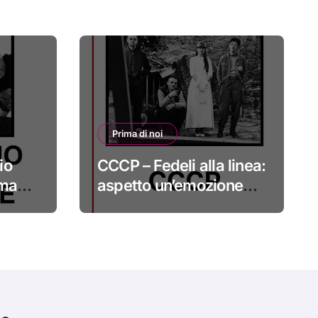
Prima di noi
io
CCCP – Fedeli alla linea:
 ma
aspetto un’emozione
sempre più indefinibile
#primadinoi