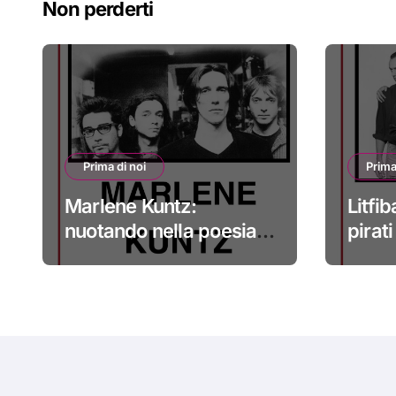
Non perderti
Prima di noi
Prima
Marlene Kuntz:
Litfib
nuotando nella poesia
pirat
#primadinoi