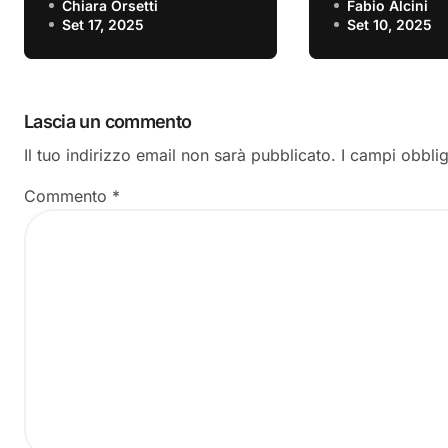
vivere” è il nuovo
Chiara Orsetti
recensione
Fabio Alcini
Set 17, 2025
Set 10, 2025
singolo
Lascia un commento
Il tuo indirizzo email non sarà pubblicato.
I campi obbli
Commento
*