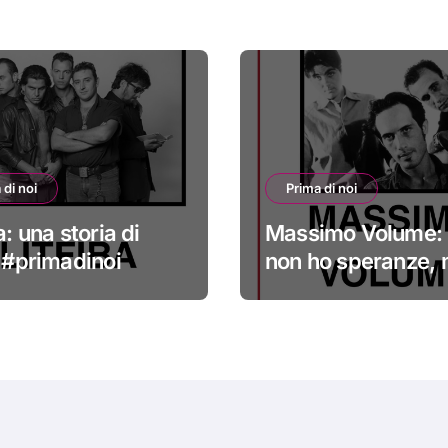
 di noi
Prima di noi
a: una storia di
Massimo Volume: 
i #primadinoi
non ho speranze,
credo nella cura
#primadinoi