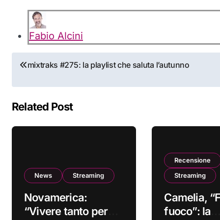
Fabio Alcini
Navigazione
mixtraks #275: la playlist che saluta l’autunno
articoli
Related Post
Recensione
News
Streaming
Streaming
Novamerica:
Camelia, “F
“Vivere tanto per
fuoco”: la