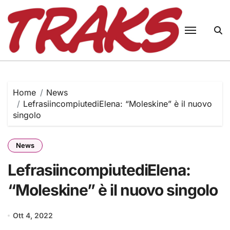
Skip
to
content
Home
News
LefrasiincompiutediElena: “Moleskine” è il nuovo
singolo
News
LefrasiincompiutediElena:
“Moleskine” è il nuovo singolo
Ott 4, 2022