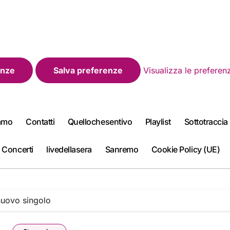
enze
Salva preferenze
Visualizza le preferen
iamo
Contatti
Quellochesentivo
Playlist
Sottotraccia
 Concerti
livedellasera
Sanremo
Cookie Policy (UE)
 nuovo singolo