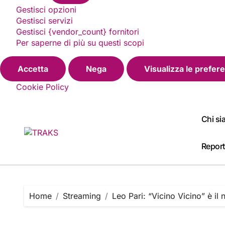
Gestisci opzioni
Gestisci servizi
Gestisci {vendor_count} fornitori
Per saperne di più su questi scopi
Accetta
Nega
Visualizza le prefer
Cookie Policy
Skip
to
Chi s
content
Report
Home
Streaming
Leo Pari: “Vicino Vicino” è il