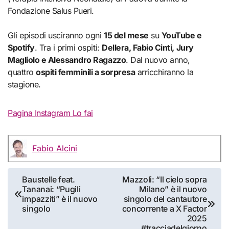
Fondazione Salus Pueri.
Gli episodi usciranno ogni
15 del mese
su
YouTube e
Spotify
. Tra i primi ospiti:
Dellera, Fabio Cinti, Jury
Magliolo e Alessandro Ragazzo
. Dal nuovo anno,
quattro
ospiti femminili a sorpresa
arricchiranno la
stagione.
Pagina Instagram Lo fai
Fabio Alcini
Navigazione
Baustelle feat.
Mazzoli: “Il cielo sopra
Tananai: “Pugili
Milano” è il nuovo
articoli
impazziti” è il nuovo
singolo del cantautore
singolo
concorrente a X Factor
2025
#tracciadelgiorno