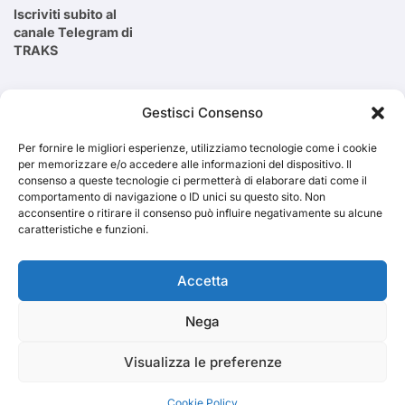
Iscriviti subito al
canale Telegram di
TRAKS
Cerca
Gestisci Consenso
Per fornire le migliori esperienze, utilizziamo tecnologie come i cookie
Cerca
per memorizzare e/o accedere alle informazioni del dispositivo. Il
consenso a queste tecnologie ci permetterà di elaborare dati come il
comportamento di navigazione o ID unici su questo sito. Non
acconsentire o ritirare il consenso può influire negativamente su alcune
caratteristiche e funzioni.
TRAKS
Accetta
Nega
Dal 2014 musica indipendente ed emergente
Visualizza le preferenze
Cookie Policy