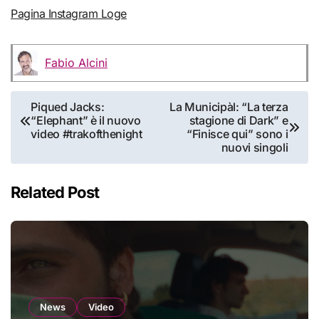
Pagina Instagram Loge
Fabio Alcini
Navigazione
Piqued Jacks:
La Municipàl: “La terza
“Elephant” è il nuovo
stagione di Dark” e
articoli
video #trakofthenight
“Finisce qui” sono i
nuovi singoli
Related Post
News
Video