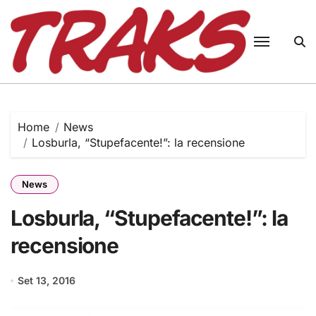
Skip
to
content
Home
News
Losburla, “Stupefacente!”: la recensione
News
Losburla, “Stupefacente!”: la
recensione
Set 13, 2016