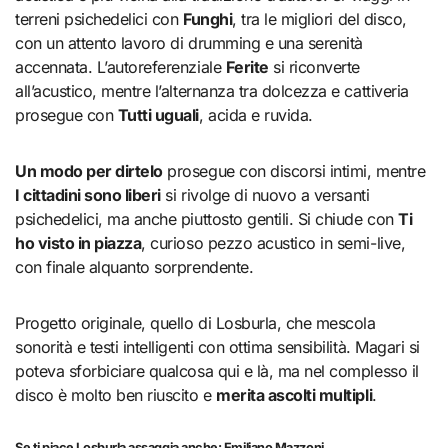
terreni psichedelici con
Funghi
, tra le migliori del disco,
con un attento lavoro di drumming e una serenità
accennata. L’autoreferenziale
Ferite
si riconverte
all’acustico, mentre l’alternanza tra dolcezza e cattiveria
prosegue con
Tutti uguali
, acida e ruvida.
Un modo per dirtelo
prosegue con discorsi intimi, mentre
I cittadini sono liberi
si rivolge di nuovo a versanti
psichedelici, ma anche piuttosto gentili. Si chiude con
Ti
ho visto in piazza
, curioso pezzo acustico in semi-live,
con finale alquanto sorprendente.
Progetto originale, quello di Losburla, che mescola
sonorità e testi intelligenti con ottima sensibilità. Magari si
poteva sforbiciare qualcosa qui e là, ma nel complesso il
disco è molto ben riuscito e
merita ascolti multipli
.
Se ti piace Losburla assaggia anche:
Emiliano Mazzoni