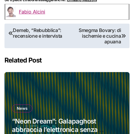
Fabio Alcini
Navigazione
Demeb, “Rebubblica”:
Smegma Bovary: di
recensione e intervista
ischemie e cucina
articoli
apuana
Related Post
News
“Neon Dream”: Galapaghost
abbraccia l’elettronica senza