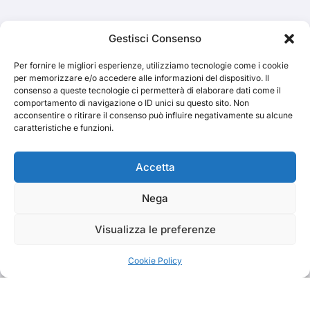
Cerca
Gestisci Consenso
Per fornire le migliori esperienze, utilizziamo tecnologie come i cookie
Cerca
per memorizzare e/o accedere alle informazioni del dispositivo. Il
consenso a queste tecnologie ci permetterà di elaborare dati come il
comportamento di navigazione o ID unici su questo sito. Non
acconsentire o ritirare il consenso può influire negativamente su alcune
caratteristiche e funzioni.
TRAKS
Accetta
Nega
Dal 2014 musica indipendente ed emergente
Visualizza le preferenze
Cookie Policy
Copyright TRAKS © All rights reserved
|
BlogData
by