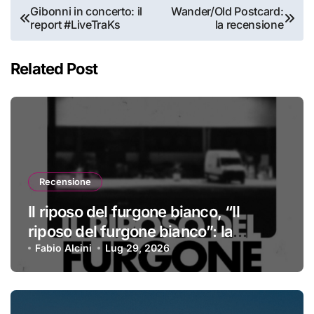
Navigazione
Gibonni in concerto: il
Wander/Old Postcard:
report #LiveTraKs
la recensione
articoli
Related Post
Recensione
Il riposo del furgone bianco, “Il
riposo del furgone bianco”: la
recensione
Fabio Alcini
Lug 29, 2026