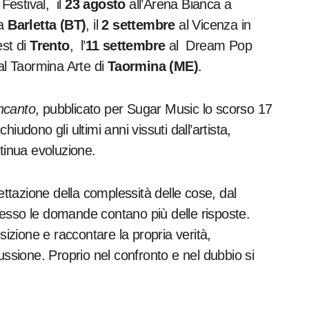
Festival, il
23 agosto
all’Arena Bianca a
 a
Barletta (BT)
, il
2 settembre
al Vicenza in
est di
Trento
, l’
11 settembre
al Dream Pop
al Taormina Arte di
Taormina (ME)
.
ncanto
, pubblicato per Sugar Music lo scorso 17
udono gli ultimi anni vissuti dall’artista,
tinua evoluzione.
ettazione della complessità delle cose, dal
esso le domande contano più delle risposte.
sizione e raccontare la propria verità,
sione. Proprio nel confronto e nel dubbio si