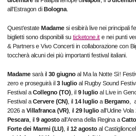
all’Estragon di
Bologna
.
Quest’estate
Madame
si esibirà live nei principali fe
biglietti sono disponibili su
ticketone.it
e nei punti ve
& Partners e Vivo Concerti in collaborazione con B
toccherà alcuni dei più importanti festival italiani.
Madame
sarà il
30 giugno
al Ma la Notte Sì! Fest
zero e proseguirà il
3 luglio
al Rugby Sound Festiv
Festival a
Collegno (TO)
, il
9 luglio
al Live in Gen
Festival a
Cervere
(CN)
, il
14 luglio
a
Bergamo
, 
2026 a
Villafranca (VR)
, il
29 luglio
all’Udine Vola
Pescara
, il
9 agosto
all’Arena della Regina a
Catto
Forte dei Marmi (LU)
, il
12 agosto
al Castiglioncel