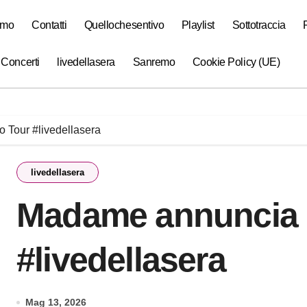
amo
Contatti
Quellochesentivo
Playlist
Sottotraccia
 Concerti
livedellasera
Sanremo
Cookie Policy (UE)
 Tour #livedellasera
livedellasera
Madame annuncia i
#livedellasera
Mag 13, 2026