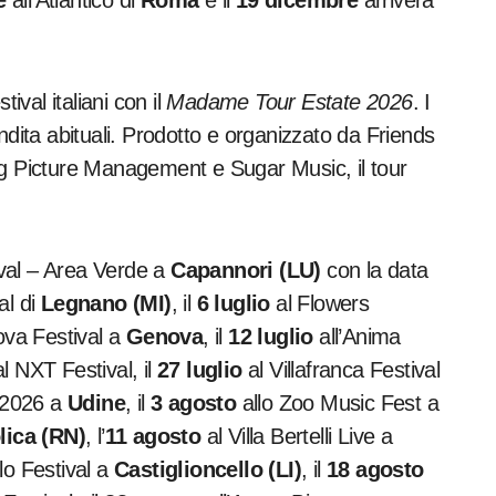
stival italiani con il
Madame Tour Estate 2026
. I
ndita abituali. Prodotto e organizzato da Friends
ig Picture Management e Sugar Music, il tour
ival – Area Verde a
Capannori (LU)
con la data
al di
Legnano (MI)
, il
6 luglio
al Flowers
ova Festival a
Genova
, il
12 luglio
all’Anima
al NXT Festival, il
27 luglio
al Villafranca Festival
 2026 a
Udine
, il
3 agosto
allo Zoo Music Fest a
lica (RN)
, l’
11 agosto
al Villa Bertelli Live a
lo Festival a
Castiglioncello (LI)
, il
18 agosto