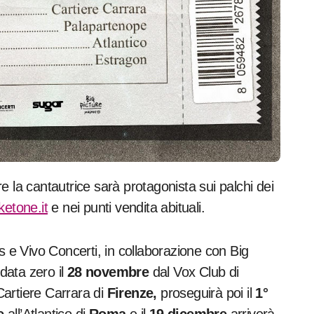
 la cantautrice sarà protagonista sui palchi dei
cketone.it
e nei punti vendita abituali.
s e Vivo Concerti, in collaborazione con Big
data zero il
28 novembre
dal Vox Club di
rtiere Carrara di
Firenze,
proseguirà poi il
1°
e
all’Atlantico di
Roma
e il
19 dicembre
arriverà