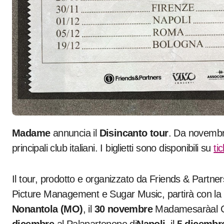
Madame
annuncia il
Disincanto tour
. Da novembre
principali club italiani. I biglietti sono disponibili su
ti
Il tour, prodotto e organizzato da Friends & Partner
Picture Management e Sugar Music, partirà con la 
Nonantola (MO)
, il
30 novembre
Madamesaràal Ca
dicembre
al Palapartenope di
Napoli
, il
5 dicembr