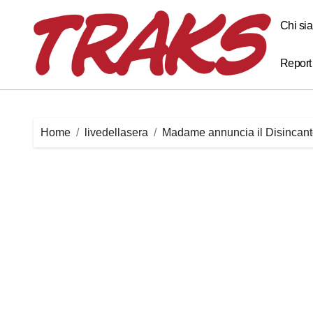
Skip
to
Chi si
content
Report
Home
livedellasera
Madame annuncia il Disincanto