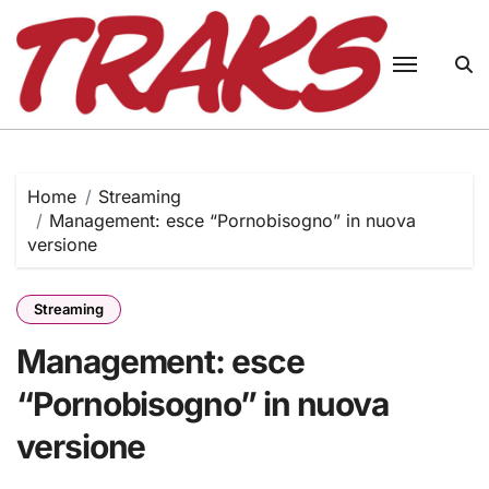
Skip
to
content
Home
Streaming
Management: esce “Pornobisogno” in nuova
versione
Streaming
Management: esce
“Pornobisogno” in nuova
versione