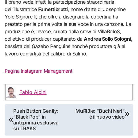
Il brano vede infatti la partecipazione straordinaria
dell’illustratrice
Fumettibrutti
, nome d’arte di Josephine
Yole Signorelli, che oltre a disegnare la copertina ha
prestato per la prima volta la sua voce in una canzone. La
produzione è, invece, curata dalla crew di VillaBoloS,
collettivo di producer capitanato da
Andrea Sollo Sologni
,
bassista dei Gazebo Penguins nonché produttore già al
lavoro con artisti del calibro di Salmo.
Pagina Instagram Management
Fabio Alcini
Navigazione
Push Button Gently:
MuRi3le: “Buchi Neri”
“Black Pop” in
è il nuovo video
articoli
anteprima esclusiva
su TRAKS