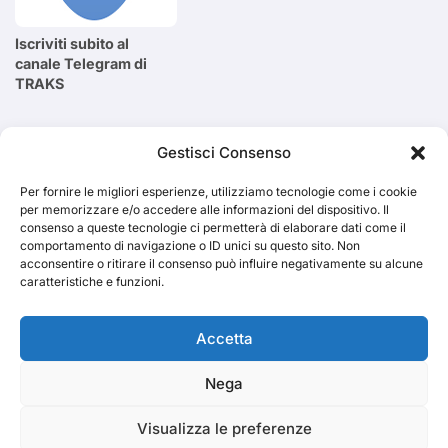
Iscriviti subito al
canale Telegram di
TRAKS
Cerca
Gestisci Consenso
Per fornire le migliori esperienze, utilizziamo tecnologie come i cookie
Cerca
per memorizzare e/o accedere alle informazioni del dispositivo. Il
consenso a queste tecnologie ci permetterà di elaborare dati come il
comportamento di navigazione o ID unici su questo sito. Non
acconsentire o ritirare il consenso può influire negativamente su alcune
caratteristiche e funzioni.
TRAKS
Accetta
Nega
Dal 2014 musica indipendente ed emergente
Visualizza le preferenze