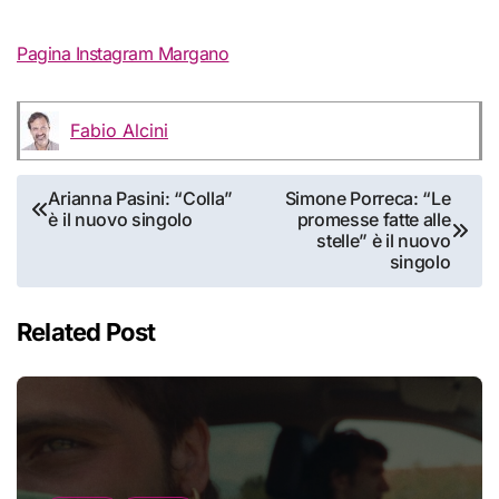
Pagina Instagram Margano
Fabio Alcini
Navigazione
Arianna Pasini: “Colla”
Simone Porreca: “Le
è il nuovo singolo
promesse fatte alle
articoli
stelle” è il nuovo
singolo
Related Post