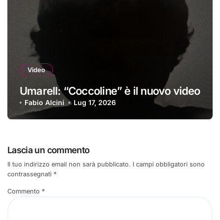
Video
Umarell: “Coccoline” è il nuovo video
Fabio Alcini
Lug 17, 2026
Lascia un commento
Il tuo indirizzo email non sarà pubblicato.
I campi obbligatori sono
contrassegnati
*
Commento
*