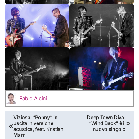
Fabio Alcini
Navigazione
Viziosa: “Ponny” in
Deep Town Diva:
uscita in versione
“Wind Back” è il
articoli
acustica, feat. Kristian
nuovo singolo
Marr