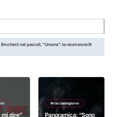
Brucherò nei pascoli, “Umana”: la recensione
rno
#tracciadelgiorno
 mi dire”
Panoramica: “Sono