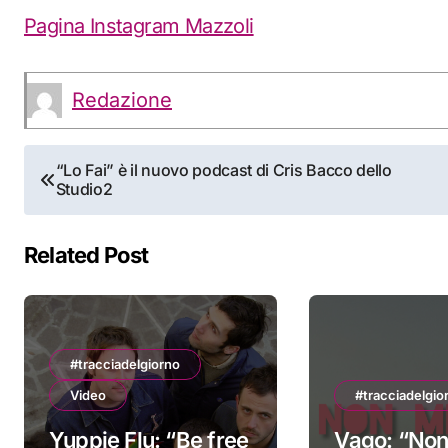
Pagina Instagram Mazzoli
Redazione
Navigazione
“Lo Fai” è il nuovo podcast di Cris Bacco dello
Studio2
articoli
Related Post
#tracciadelgiorno
Video
#tracciadelgio
Yuppie Flu: “Be free
Vago: “Non