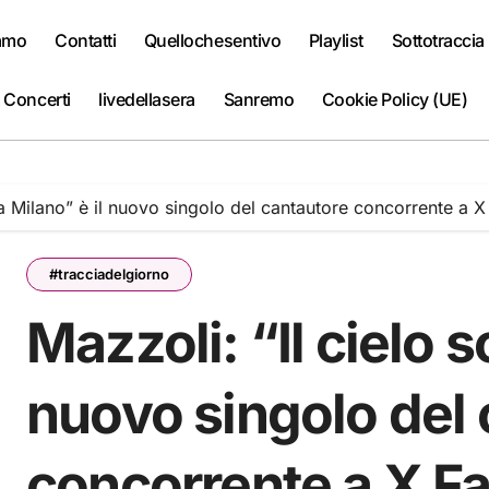
iamo
Contatti
Quellochesentivo
Playlist
Sottotraccia
 Concerti
livedellasera
Sanremo
Cookie Policy (UE)
ra Milano” è il nuovo singolo del cantautore concorrente a 
#tracciadelgiorno
Mazzoli: “Il cielo s
nuovo singolo del
concorrente a X F