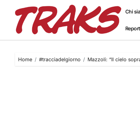
Skip
to
Chi s
content
Report
Home
#tracciadelgiorno
Mazzoli: “Il cielo sop