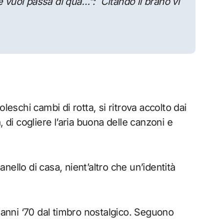
se vuoi passa di qua…”:
Citando il brano vi
schi cambi di rotta, si ritrova accolto dai
 di cogliere l’aria buona delle canzoni e
ello di casa, nient’altro che un’identità
.
d anni ‘70 dal timbro nostalgico. Seguono