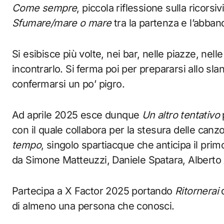
Come sempre
, piccola riflessione sulla ricors
Sfumare/mare o mare
tra la partenza e l’abban
Si esibisce più volte, nei bar, nelle piazze, nel
incontrarlo. Si ferma poi per prepararsi allo sla
confermarsi un po’ pigro.
Ad aprile 2025 esce dunque
Un altro tentativo
p
con il quale collabora per la stesura delle can
tempo
, singolo spartiacque che anticipa il prim
da Simone Matteuzzi, Daniele Spatara, Alberto 
Partecipa a X Factor 2025 portando
Ritornerai
d
di almeno una persona che conosci.