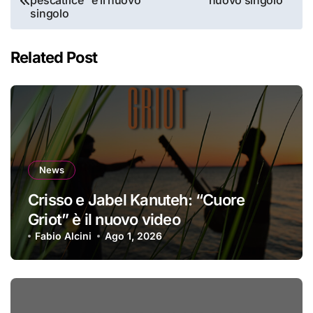
pescatrice” è il nuovo
nuovo singolo
articoli
singolo
Related Post
News
Crisso e Jabel Kanuteh: “Cuore
Griot” è il nuovo video
Fabio Alcini
Ago 1, 2026