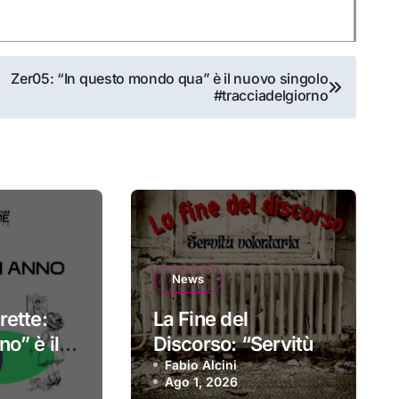
Zer05: “In questo mondo qua” è il nuovo singolo
#tracciadelgiorno
News
rette:
La Fine del
o” è il
Discorso: “Servitù
sordio
volontaria” è il
Fabio Alcini
Ago 1, 2026
primo singolo