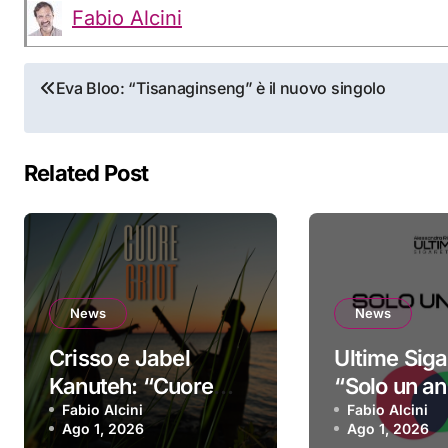
Fabio Alcini
Navigazione
Eva Bloo: “Tisanaginseng” è il nuovo singolo
articoli
Related Post
News
News
Crisso e Jabel
Ultime Siga
Kanuteh: “Cuore
“Solo un ann
Griot” è il nuovo
Fabio Alcini
singolo d’e
Fabio Alcini
Ago 1, 2026
Ago 1, 2026
video