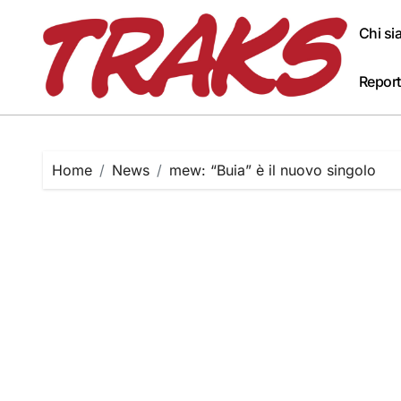
Skip
to
Chi s
content
Report
Home
News
mew: “Buia” è il nuovo singolo