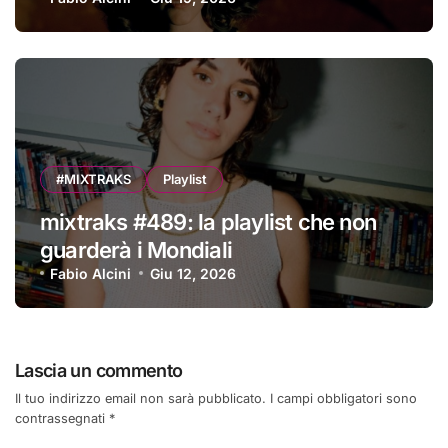
#MIXTRAKS
Playlist
mixtraks #489: la playlist che non
guarderà i Mondiali
Fabio Alcini
Giu 12, 2026
Lascia un commento
Il tuo indirizzo email non sarà pubblicato.
I campi obbligatori sono
contrassegnati
*