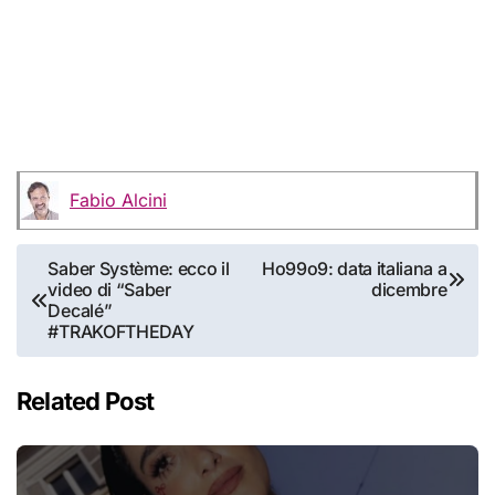
Fabio Alcini
Navigazione
Saber Système: ecco il
Ho99o9: data italiana a
video di “Saber
dicembre
articoli
Decalé”
#TRAKOFTHEDAY
Related Post