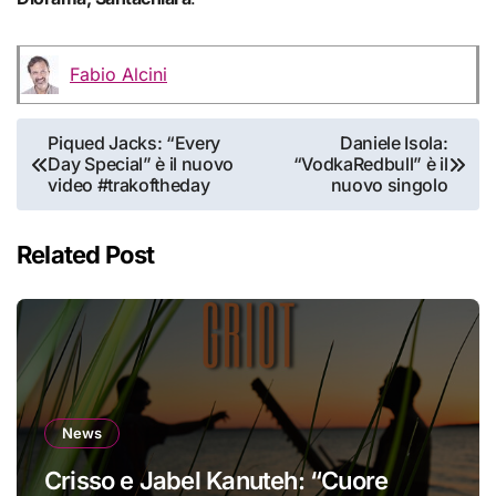
Fabio Alcini
Navigazione
Piqued Jacks: “Every
Daniele Isola:
Day Special” è il nuovo
“VodkaRedbull” è il
articoli
video #trakoftheday
nuovo singolo
Related Post
News
Crisso e Jabel Kanuteh: “Cuore