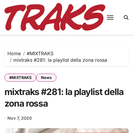
Skip
to
content
Home
#MIXTRAKS
mixtraks #281: la playlist della zona rossa
#MIXTRAKS
News
mixtraks #281: la playlist della
zona rossa
Nov 7, 2020