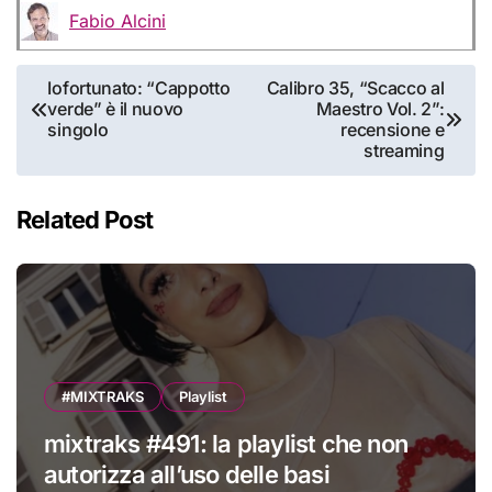
Fabio Alcini
Navigazione
Iofortunato: “Cappotto
Calibro 35, “Scacco al
verde” è il nuovo
Maestro Vol. 2”:
articoli
singolo
recensione e
streaming
Related Post
#MIXTRAKS
Playlist
mixtraks #491: la playlist che non
autorizza all’uso delle basi