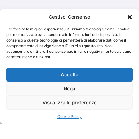
Cerca
Gestisci Consenso
Per fornire le migliori esperienze, utilizziamo tecnologie come i cookie
Cerca
per memorizzare e/o accedere alle informazioni del dispositivo. Il
consenso a queste tecnologie ci permetterà di elaborare dati come il
comportamento di navigazione o ID unici su questo sito. Non
acconsentire o ritirare il consenso può influire negativamente su alcune
caratteristiche e funzioni.
TRAKS
Accetta
Nega
Dal 2014 musica indipendente ed emergente
Visualizza le preferenze
Cookie Policy
Copyright TRAKS © All rights reserved
|
BlogData
by