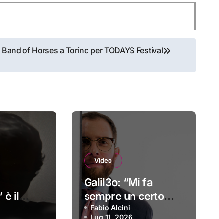
Band of Horses a Torino per TODAYS Festival
Video
Galil3o: “Mi fa
 è il
sempre un certo
o
effetto” è il nuovo
Fabio Alcini
Lug 11, 2026