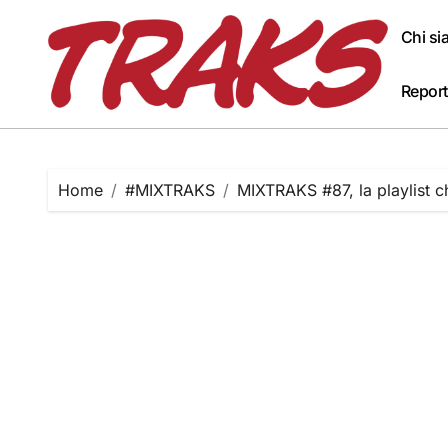
Skip
to
Chi s
content
Report
Home
#MIXTRAKS
MIXTRAKS #87, la playlist c