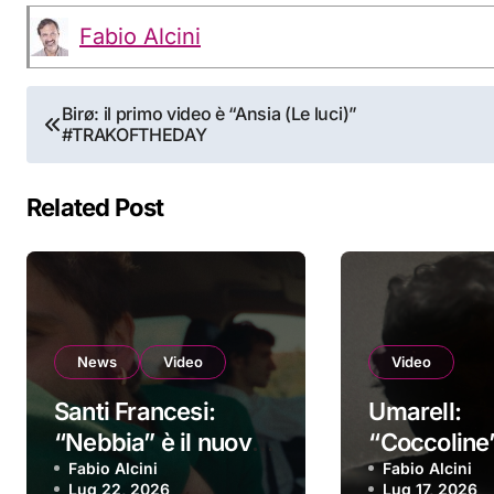
Fabio Alcini
Navigazione
Birø: il primo video è “Ansia (Le luci)”
#TRAKOFTHEDAY
articoli
Related Post
News
Video
Video
Santi Francesi:
Umarell:
“Nebbia” è il nuovo
“Coccoline”
video
Fabio Alcini
nuovo vide
Fabio Alcini
Lug 22, 2026
Lug 17, 2026