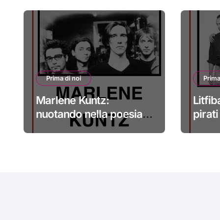
Prima di noi
Prima
Marlene Kuntz:
Litfib
nuotando nella poesia
pirat
#primadinoi