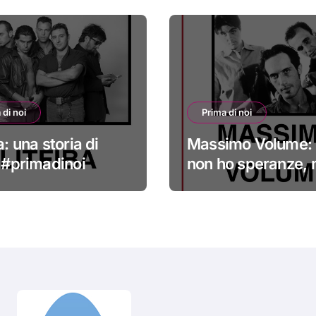
 di noi
Prima di noi
a: una storia di
Massimo Volume: 
i #primadinoi
non ho speranze,
credo nella cura
#primadinoi