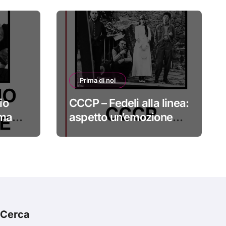
Prima di noi
io
CCCP – Fedeli alla linea:
 ma
aspetto un’emozione
sempre più indefinibile
#primadinoi
Cerca