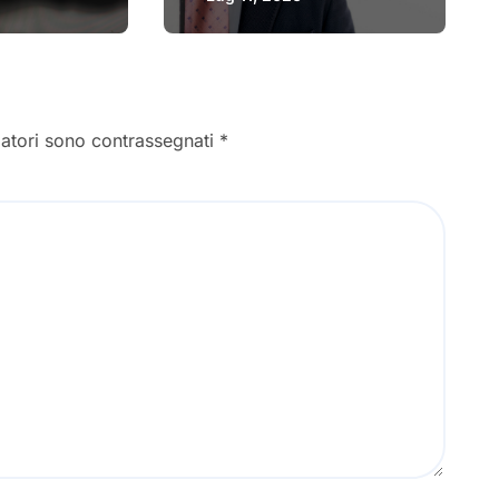
video
gatori sono contrassegnati
*