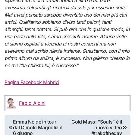
sigaretta tra le dita ormai ridotta a filtro e mi pare
avessimo entrambi gli occhiali da sole pur essendo notte.
Mai avrei pensato sarebbe diventato uno dei miei più cari
amici. Quell’anno abbiamo diviso tanti palchi, tanti
alberghi, tante nottate. Si può dire che in qualche modo, in
una parte della vita, siamo cresciuti insieme. Alcune volte
ci siamo ospitati a vicenda ai nostri concerti ma non
avevamo mai scritto niente insieme. Quest’anno, con il mio
primo album da solista, è successo. Non gliel’ho chiesto io
nè me l’ha chiesto lui, è successo.
”
Pagina Facebook Mobrici
Fabio Alcini
Navigazione
Emma Nolde in tour
Gold Mass: “Souls” è il
dal Circolo Magnolia il
nuovo video
articoli
6 giugno
#trakoftheday