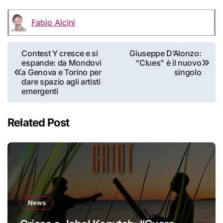
Fabio Alcini
Navigazione
Contest Y cresce e si
Giuseppe D’Alonzo:
espande: da Mondovì
“Clues” è il nuovo
articoli
a Genova e Torino per
singolo
dare spazio agli artisti
emergenti
Related Post
News