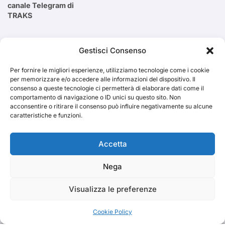
canale Telegram di
TRAKS
Cerca
Gestisci Consenso
Per fornire le migliori esperienze, utilizziamo tecnologie come i cookie
Cerca
per memorizzare e/o accedere alle informazioni del dispositivo. Il
consenso a queste tecnologie ci permetterà di elaborare dati come il
comportamento di navigazione o ID unici su questo sito. Non
acconsentire o ritirare il consenso può influire negativamente su alcune
caratteristiche e funzioni.
TRAKS
Accetta
Nega
Dal 2014 musica indipendente ed emergente
Visualizza le preferenze
Cookie Policy