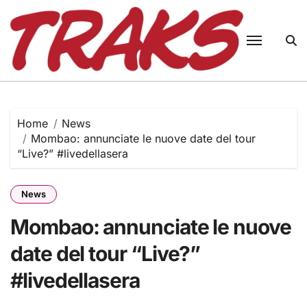
Skip
to
content
Home
News
Mombao: annunciate le nuove date del tour
“Live?” #livedellasera
News
Mombao: annunciate le nuove
date del tour “Live?”
#livedellasera