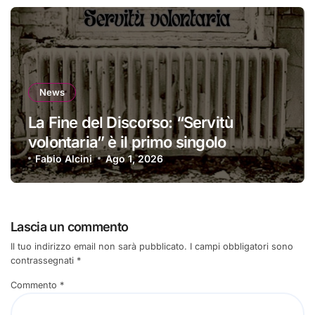
News
La Fine del Discorso: “Servitù
volontaria” è il primo singolo
Fabio Alcini
Ago 1, 2026
Lascia un commento
Il tuo indirizzo email non sarà pubblicato.
I campi obbligatori sono
contrassegnati
*
Commento
*