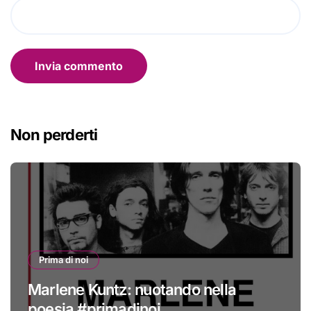
Non perderti
Prima di noi
Marlene Kuntz: nuotando nella
poesia #primadinoi