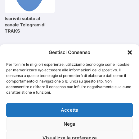
Iscriviti subito al
canale Telegram di
TRAKS
Cerca
Gestisci Consenso
Per fornire le migliori esperienze, utilizziamo tecnologie come i cookie
Cerca
per memorizzare e/o accedere alle informazioni del dispositivo. Il
consenso a queste tecnologie ci permetterà di elaborare dati come il
comportamento di navigazione o ID unici su questo sito. Non
acconsentire o ritirare il consenso può influire negativamente su alcune
caratteristiche e funzioni.
TRAKS
Accetta
Nega
Dal 2014 musica indipendente ed emergente
Visualizza le preferenze