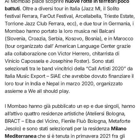
Ai Mombao piace scoprire
nuove rotte in territori poco
battuti
. Oltre a diversi tour in Italia (Jazz MI, il Solito
festival Ferrara, FarOut Festival, Arcellabella, Trieste Estate,
Torrione Jazz Club Ferrara, ecc), e due tour in Germania, i
Mombao hanno portato la loro musica nei Balcani
(Slovenia, Croazia, Serbia, Kosovo, Bosnia), e in Marocco
(tour organizzato dall’ American Language Center grazie
alla collaborazione con Victor Herrero, chitarrista di
Vinicio Capossela e Josephine Foster). Sono stati
selezionati tra le band vincitrici della “Call Artisti 2020” da
Italia Music Export – SIAE che avrebbe dovuto finanziare il
loro tour in India e Nepal in marzo 2020, organizzato
assieme a We all should play.
I Mombao hanno già pubblicato un ep e due singoli, hanno
all’attivo quattro residenze artistiche (Ateliersi Bologna,
BRACT – Elba del Vicino, Fienile Fluò Bologna, Metaforte
Jesolo) e sono stati selezionati per la residenza
Milano
Mediterranea
che si è tenuta in primavera 2021 fra gli