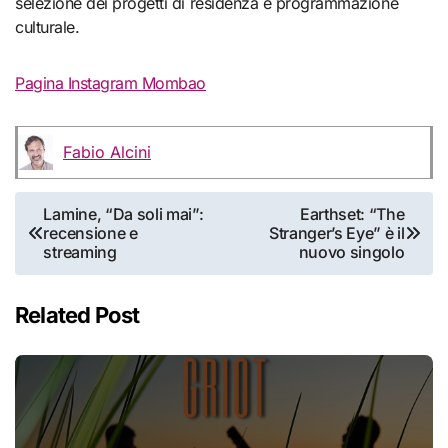
selezione dei progetti di residenza e programmazione
culturale.
Pagina Instagram Mombao
Fabio Alcini
Navigazione
Lamine, “Da soli mai”:
Earthset: “The
recensione e
Stranger’s Eye” è il
articoli
streaming
nuovo singolo
Related Post