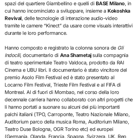
spazi del quartiere Giambellino e quelli di
BASE Milano
, in
cui hanno incominciato a sviluppare, insieme a
Kokoshka
Revival
, delle tecnologie di interazione audio-video
tramite le camere “Kinect” da usare come visuals interattivi
durante le loro performance.
Hanno composto e registrato la colonna sonora de
Gli
Indocili
, documentario di
Ana Shametaj
sulla compagnia
di teatro sperimentale Teatro Valdoca, prodotto da RAI
Cinema e UBU libri. Il documentario è stato vincitore del
premio Asolo Film Festival ed è stato presentato al
Locarno Film Festival, Trieste Film Festival e al FIFA di
Montreal. Al di fuori di Mombao, nel corso della loro
decennale carriera hanno collaborato con altri progetti che
li hanno portati a suonare su alcuni dei più importanti
palchi italiani (TPO, Carroponte, Teatro Nazionale Milano,
Auditorium parco della musica Roma, Auditorium Milano,
Teatro Duse Bologna, OGR Torino etc) ed europei
(Germania, Olanda, Francia, Spagna, Svizzera, UK, Rep