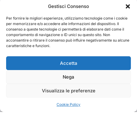
Cerca
Gestisci Consenso
Per fornire le migliori esperienze, utilizziamo tecnologie come i cookie
Cerca
per memorizzare e/o accedere alle informazioni del dispositivo. Il
consenso a queste tecnologie ci permetterà di elaborare dati come il
comportamento di navigazione o ID unici su questo sito. Non
acconsentire o ritirare il consenso può influire negativamente su alcune
caratteristiche e funzioni.
TRAKS
Accetta
Nega
Dal 2014 musica indipendente ed emergente
Visualizza le preferenze
Cookie Policy
Copyright TRAKS © All rights reserved
|
BlogData
by
Themeansar
.