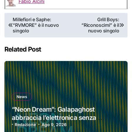
Fabio Alcini
Navigazione
Millefiori e Saphe:
Grill Boys:
“RVMORE” è il nuovo
“Riconoscimi” è il
articoli
singolo
nuovo singolo
Related Post
News
“Neon Dream”: Galapaghost
abbraccia l’elettronica senza
perdere la propria identità
Redazione
Ago 9, 2026