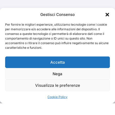
Cerca
Gestisci Consenso
Per fornire le migliori esperienze, utilizziamo tecnologie come i cookie
Cerca
per memorizzare e/o accedere alle informazioni del dispositivo. Il
consenso a queste tecnologie ci permetterà di elaborare dati come il
comportamento di navigazione o ID unici su questo sito. Non
acconsentire o ritirare il consenso può influire negativamente su alcune
caratteristiche e funzioni.
TRAKS
Accetta
Nega
Dal 2014 musica indipendente ed emergente
Visualizza le preferenze
Cookie Policy
Copyright TRAKS © All rights reserved
|
BlogData
by