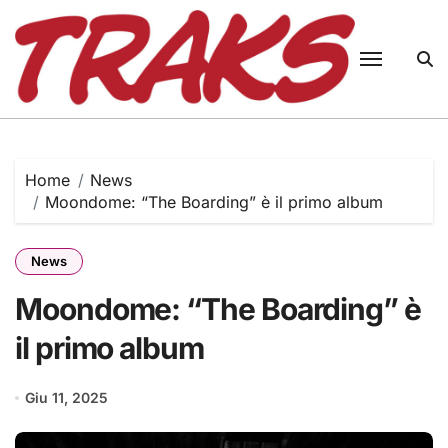
Skip
to
content
Home
News
Moondome: “The Boarding” è il primo album
News
Moondome: “The Boarding” è
il primo album
Giu 11, 2025