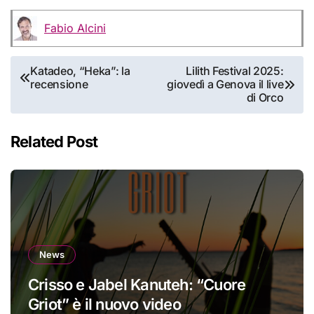
Fabio Alcini
Navigazione
Katadeo, “Heka”: la
Lilith Festival 2025:
recensione
giovedì a Genova il live
articoli
di Orco
Related Post
News
Crisso e Jabel Kanuteh: “Cuore
Griot” è il nuovo video