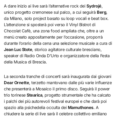
A dare inizio ai live sarà l’alternative rock dei
Sydrojé
,
unico progetto cremonese sul palco, a cui seguirà
Berg
,
da Milano, solo project basato su loop vocali e beat box.
L’attenzione si sposterà poi verso il Vinyl Bistrot di
Chocolat Cafè, una zona food ampliata che, oltre a un
menù creato appositamente per l’occasione, proporrà
durante l’orario della cena una selezione musicale a cura di
Jean Luc Stote
, storico agitatore culturale bresciano,
speaker di Radio Onda D’Urto e organizzatore della Festa
della Musica di Brescia.
La seconda tranche di concerti sarà inaugurata dai giovani
Dear Ornette
, terzetto mantovano dalle più varie influenze
che presenterà a Mosaico il primo disco. Seguirà il power
trio torinese
Stearica
, progetto strumentale che ha calcato
i palchi dei più autorevoli festival europei e che darà poi
spazio alla psichedelia occulta dei
Mamuthones
. A
chiudere la serie di live sarà il celebre collettivo emiliano